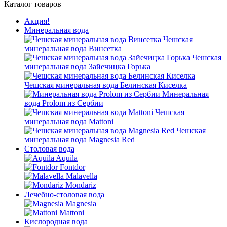
Каталог товаров
Акция!
Минеральная вода
Чешская
минеральная вода Винсетка
Чешская
минеральная вода Зайечицка Горька
Чешская минеральная вода Белинская Киселка
Минеральная
вода Prolom из Сербии
Чешская
минеральная вода Mattoni
Чешская
минеральная вода Magnesia Red
Столовая вода
Aquila
Fontdor
Malavella
Mondariz
Лечебно-столовая вода
Magnesia
Mattoni
Кислородная вода