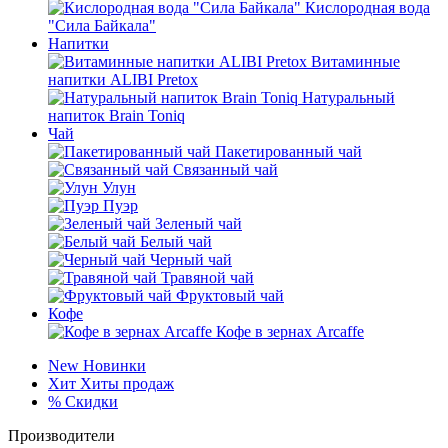
Кислородная вода
"Сила Байкала"
Напитки
Витаминные
напитки ALIBI Pretox
Натуральный
напиток Brain Toniq
Чай
Пакетированный чай
Связанный чай
Улун
Пуэр
Зеленый чай
Белый чай
Черный чай
Травяной чай
Фруктовый чай
Кофе
Кофе в зернах Arcaffe
New
Новинки
Хит
Хиты продаж
%
Скидки
Производители