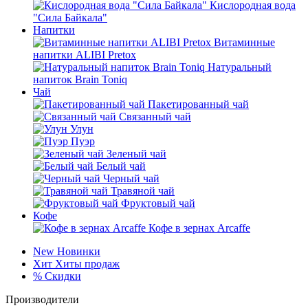
Кислородная вода
"Сила Байкала"
Напитки
Витаминные
напитки ALIBI Pretox
Натуральный
напиток Brain Toniq
Чай
Пакетированный чай
Связанный чай
Улун
Пуэр
Зеленый чай
Белый чай
Черный чай
Травяной чай
Фруктовый чай
Кофе
Кофе в зернах Arcaffe
New
Новинки
Хит
Хиты продаж
%
Скидки
Производители