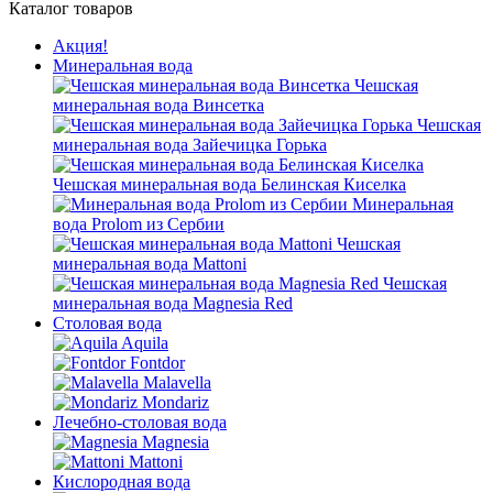
Каталог товаров
Акция!
Минеральная вода
Чешская
минеральная вода Винсетка
Чешская
минеральная вода Зайечицка Горька
Чешская минеральная вода Белинская Киселка
Минеральная
вода Prolom из Сербии
Чешская
минеральная вода Mattoni
Чешская
минеральная вода Magnesia Red
Столовая вода
Aquila
Fontdor
Malavella
Mondariz
Лечебно-столовая вода
Magnesia
Mattoni
Кислородная вода