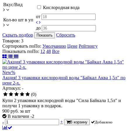
Вкус/Вид
Кислородная вода
от
Кол-во шт в уп
до
Скрыть подбор
Сбросить
Показать
Товаров:
3
Сортировать по
По
:
Умолчанию
Цене
Рейтингу
Показывать по
По
:
12
48
Все
New
%
Акция! 3 упаковки кислородной воды "Байкал Аква 1,5л" по
цене 2-х.
Артикул: -
(0)
Купи 2 упаковки кислородной воды "Сила Байкала 1,5л" и
получи 1 упаковку в подарок.
900
руб.
за шт
В наличии -2
-
+
В корзину
Добавлено