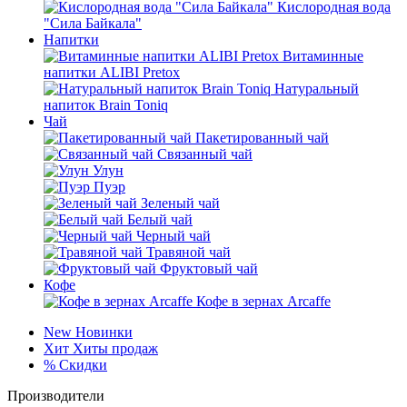
Кислородная вода
"Сила Байкала"
Напитки
Витаминные
напитки ALIBI Pretox
Натуральный
напиток Brain Toniq
Чай
Пакетированный чай
Связанный чай
Улун
Пуэр
Зеленый чай
Белый чай
Черный чай
Травяной чай
Фруктовый чай
Кофе
Кофе в зернах Arcaffe
New
Новинки
Хит
Хиты продаж
%
Скидки
Производители