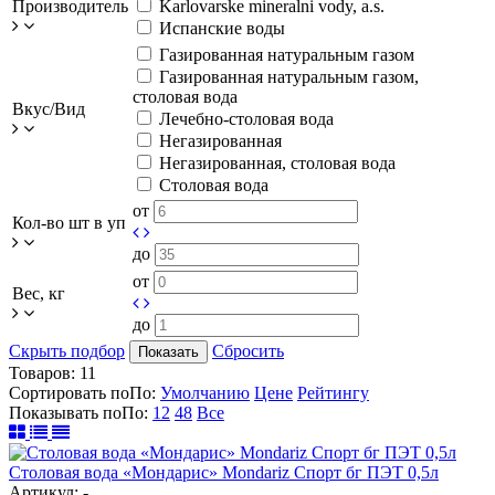
Производитель
Karlovarske mineralni vody, a.s.
Испанские воды
Газированная натуральным газом
Газированная натуральным газом,
столовая вода
Вкус/Вид
Лечебно-столовая вода
Негазированная
Негазированная, столовая вода
Столовая вода
от
Кол-во шт в уп
до
от
Вес, кг
до
Скрыть подбор
Сбросить
Показать
Товаров:
11
Сортировать по
По
:
Умолчанию
Цене
Рейтингу
Показывать по
По
:
12
48
Все
Столовая вода «Мондарис» Mondariz Спорт бг ПЭТ 0,5л
Артикул: -