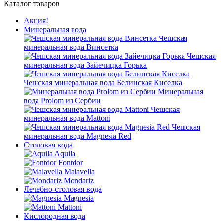
Каталог товаров
Акция!
Минеральная вода
Чешская
минеральная вода Винсетка
Чешская
минеральная вода Зайечицка Горька
Чешская минеральная вода Белинская Киселка
Минеральная
вода Prolom из Сербии
Чешская
минеральная вода Mattoni
Чешская
минеральная вода Magnesia Red
Столовая вода
Aquila
Fontdor
Malavella
Mondariz
Лечебно-столовая вода
Magnesia
Mattoni
Кислородная вода