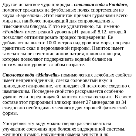
Другое испанское чудо природы -
столовая вода «Fontdor»
,
помогает сражаться на футбольных полях спортсменам из
клуба «Барселона». Этот напиток признан гурманами всего
мира как наиболее подходящий для сопровождения к
изысканным блюдам. И это не удивительно, т.к. именно
«Fontdor»
имеет редкий уровень pH, равный 8,12, который
позволяет оптимизировать процесс пищеварения. Ее
добывают на высоте 1000 метров над уровнем моря, посреди
гранитных скал и первозданной природы. Напиток имеет
замечательное сочетание ионов натрия, калия и кальция,
которые позволяют поддерживать водный баланс на
оптимальном уровне в любом возрасте.
Столовая вода «Malavella»
помимо легких лечебных свойств
имеет непревзойденный, слегка солоноватый вкус и
природное газирование, что придает ей некоторое сходство с
шампанским. Последнее свойство раскрывается особенно
удачно, если перед подачей напиток слегка охладить. В своем
составе этот природный эликсир имеет 27 минералов из 34
ежедневно необходимых человеку для хорошей физической
формы.
Употребляя эту воду можно твердо рассчитывать на
улучшение состояния при болезнях эндокринной системы,
желчного пузыря, нарушения обмена веществ и др.