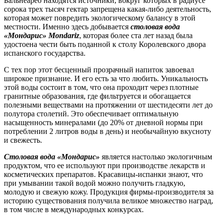
Бальнеарео находятся источники, вокруг которых в радиусе
сорока трех тысяч гектар запрещена какая-либо деятельность,
которая может повредить экологическому балансу в этой
местности. Именно здесь добывается
столовая вода
«Мондарис» Mondariz
, которая более ста лет назад была
удостоена чести быть поданной к столу Королевского двора
испанского государства.
С тех пор этот бесценный прозрачный напиток завоевал
широкое признание. И его есть за что любить. Уникальность
этой воды состоит в том, что она проходит через плотные
гранитные образования, где фильтруется и обогащается
полезными веществами на протяжении от шестидесяти лет до
полутора столетий. Это обеспечивает оптимальную
насыщенность минералами (до 20% от дневной нормы при
потреблении 2 литров воды в день) и необычайную вкусноту
и свежесть.
Столовая вода «Мондарис»
является настолько экологичным
продуктом, что ее используют при производстве лекарств и
косметических препаратов. Красавицы-испанки знают, что
при умывании такой водой можно получить гладкую,
молодую и свежую кожу. Продукция фирмы-производителя за
историю существования получила великое множество наград,
в том числе в международных конкурсах.