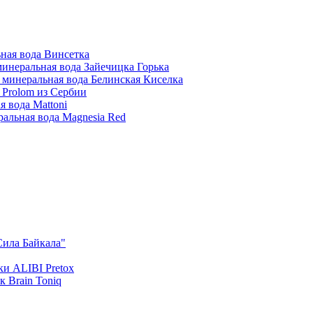
ная вода Винсетка
инеральная вода Зайечицка Горька
 минеральная вода Белинская Киселка
 Prolom из Сербии
 вода Mattoni
альная вода Magnesia Red
Сила Байкала"
и ALIBI Pretox
 Brain Toniq