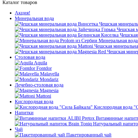
Каталог товаров
Акция!
Минеральная вода
Чешская минераль
Чешская м
Чешская
Минеральная вода
Чешская минеральная
Чешская минер
Столовая вода
Aquila
Fontdor
Malavella
Mondariz
Лечебно-столовая вода
Magnesia
Mattoni
Кислородная вода
Кислородная вода "
Напитки
Витаминные напитк
Натуральный напиток
Чай
Пакетированный чай