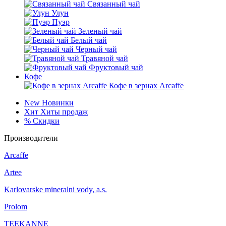
Связанный чай
Улун
Пуэр
Зеленый чай
Белый чай
Черный чай
Травяной чай
Фруктовый чай
Кофе
Кофе в зернах Arcaffe
New
Новинки
Хит
Хиты продаж
%
Скидки
Производители
Arcaffe
Artee
Karlovarske mineralni vody, a.s.
Prolom
TEEKANNE