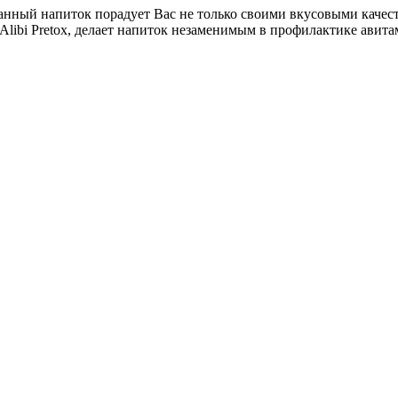
 Данный напиток порадует Вас не только своими вкусовыми каче
 Alibi Pretox, делает напиток незаменимым в профилактике авит