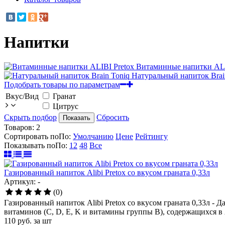
Напитки
Витаминные напитки ALI
Натуральный напиток Brai
Подобрать товары по параметрам
Вкус/Вид
Гранат
Цитрус
Скрыть подбор
Сбросить
Показать
Товаров:
2
Сортировать по
По
:
Умолчанию
Цене
Рейтингу
Показывать по
По
:
12
48
Все
Газированный напиток Alibi Pretox со вкусом граната 0,33л
Артикул: -
(0)
Газированный напиток Alibi Pretox со вкусом граната 0,33л -
витаминов (С, D, E, K и витамины группы В), содержащихся в
110
руб.
за шт