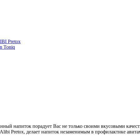
BI Pretox
n Toniq
 Данный напиток порадует Вас не только своими вкусовыми каче
 Alibi Pretox, делает напиток незаменимым в профилактике авит