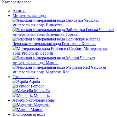
Каталог товаров
Акция!
Минеральная вода
Чешская
минеральная вода Винсетка
Чешская
минеральная вода Зайечицка Горька
Чешская минеральная вода Белинская Киселка
Минеральная
вода Prolom из Сербии
Чешская
минеральная вода Mattoni
Чешская
минеральная вода Magnesia Red
Столовая вода
Aquila
Fontdor
Malavella
Mondariz
Лечебно-столовая вода
Magnesia
Mattoni
Кислородная вода