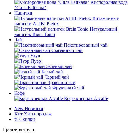
Кислородная вода
"Сила Байкала"
Напитки
Витаминные
напитки ALIBI Pretox
Натуральный
напиток Brain Toniq
Чай
Пакетированный чай
Связанный чай
Улун
Пуэр
Зеленый чай
Белый чай
Черный чай
Травяной чай
Фруктовый чай
Кофе
Кофе в зернах Arcaffe
New
Новинки
Хит
Хиты продаж
%
Скидки
Производители