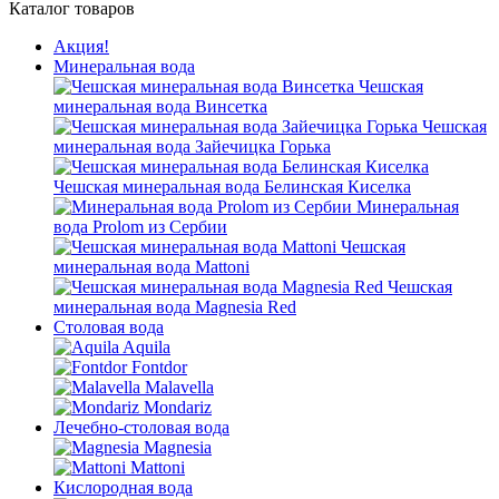
Каталог товаров
Акция!
Минеральная вода
Чешская
минеральная вода Винсетка
Чешская
минеральная вода Зайечицка Горька
Чешская минеральная вода Белинская Киселка
Минеральная
вода Prolom из Сербии
Чешская
минеральная вода Mattoni
Чешская
минеральная вода Magnesia Red
Столовая вода
Aquila
Fontdor
Malavella
Mondariz
Лечебно-столовая вода
Magnesia
Mattoni
Кислородная вода