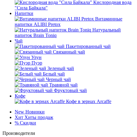
Кислородная вода
"Сила Байкала"
Напитки
Витаминные
напитки ALIBI Pretox
Натуральный
напиток Brain Toniq
Чай
Пакетированный чай
Связанный чай
Улун
Пуэр
Зеленый чай
Белый чай
Черный чай
Травяной чай
Фруктовый чай
Кофе
Кофе в зернах Arcaffe
New
Новинки
Хит
Хиты продаж
%
Скидки
Производители