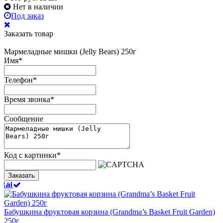
Нет в наличии
Под заказ
Заказать товар
Мармеладные мишки (Jelly Bears) 250г
Имя
*
Телефон
*
Время звонка
*
Сообщение
Код с картинки
*
Заказать
Бабушкина фруктовая корзина (Grandma’s Basket Fruit Garden)
250г