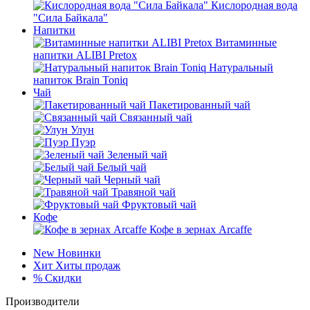
Кислородная вода
"Сила Байкала"
Напитки
Витаминные
напитки ALIBI Pretox
Натуральный
напиток Brain Toniq
Чай
Пакетированный чай
Связанный чай
Улун
Пуэр
Зеленый чай
Белый чай
Черный чай
Травяной чай
Фруктовый чай
Кофе
Кофе в зернах Arcaffe
New
Новинки
Хит
Хиты продаж
%
Скидки
Производители