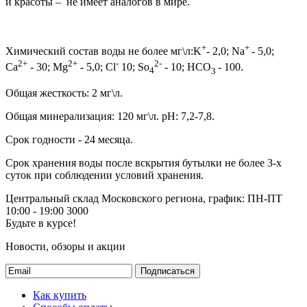
и красоты – не имеет аналогов в мире.
+
+
Химический состав воды не более мг\л:K
- 2,0; Na
- 5,0;
2+
2+
-
2-
Ca
- 30; Mg
- 5,0; Cl
10; So
- 10; HCO
- 100.
4
3
Общая жесткость: 2 мг\л.
Общая минерализация: 120 мг\л. pH: 7,2-7,8.
Срок годности - 24 месяца.
Срок хранения воды после вскрытия бутылки не более 3-х
суток при соблюдении условий хранения.
Центральный склад Московского региона, график: ПН-ПТ
10:00 - 19:00
3000
Будьте в курсе!
Новости, обзоры и акции
Подписаться
Как купить