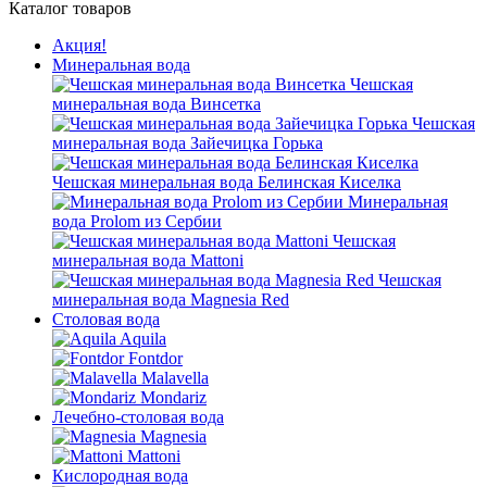
Каталог товаров
Акция!
Минеральная вода
Чешская
минеральная вода Винсетка
Чешская
минеральная вода Зайечицка Горька
Чешская минеральная вода Белинская Киселка
Минеральная
вода Prolom из Сербии
Чешская
минеральная вода Mattoni
Чешская
минеральная вода Magnesia Red
Столовая вода
Aquila
Fontdor
Malavella
Mondariz
Лечебно-столовая вода
Magnesia
Mattoni
Кислородная вода