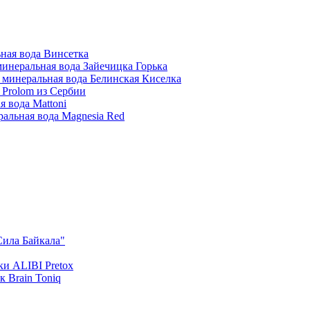
ная вода Винсетка
инеральная вода Зайечицка Горька
 минеральная вода Белинская Киселка
 Prolom из Сербии
 вода Mattoni
альная вода Magnesia Red
Сила Байкала"
и ALIBI Pretox
 Brain Toniq