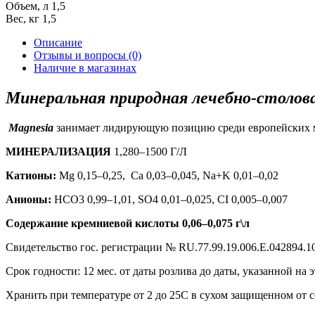
Объем, л
1,5
Вес, кг
1,5
Описание
Отзывы и вопросы
(0)
Наличие в магазинах
Минеральная природная лечебно-столовая
Magnesia
занимает лидирующую позицию среди европейских ми
МИНЕРАЛИЗАЦИЯ
1,280–1500 Г/Л
Катионы:
Mg 0,15–0,25, Ca 0,03–0,045, Na+K 0,01–0,02
Анионы:
HCO3 0,99–1,01, SO4 0,01–0,025, CI 0,005–0,007
Содержание кремниевой кислоты 0,06–0,075 г\л
Свидетельство гос. регистрации № RU.77.99.19.006.E.042894.10
Срок годности: 12 мес. от даты розлива до даты, указанной на э
Хранить при температуре от 2 до 25С в сухом защищенном от с