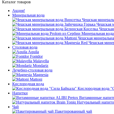
Каталог товаров
Акция!
Минеральная вода
Чешская минераль
Чешская м
Чешская
Минеральная вода
Чешская минеральная
Чешская минер
Столовая вода
Aquila
Fontdor
Malavella
Mondariz
Лечебно-столовая вода
Magnesia
Mattoni
Кислородная вода
Кислородная вода "
Напитки
Витаминные напитк
Натуральный напиток
Чай
Пакетированный чай