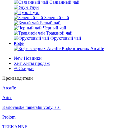
Связанный чай
Улун
Пуэр
Зеленый чай
Белый чай
Черный чай
Травяной чай
Фруктовый чай
Кофе
Кофе в зернах Arcaffe
New
Новинки
Хит
Хиты продаж
%
Скидки
Производители
Arcaffe
Artee
Karlovarske mineralni vody, a.s.
Prolom
TEEKANNE