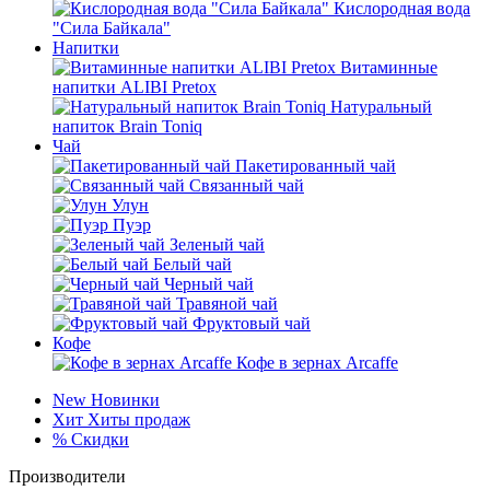
Кислородная вода
"Сила Байкала"
Напитки
Витаминные
напитки ALIBI Pretox
Натуральный
напиток Brain Toniq
Чай
Пакетированный чай
Связанный чай
Улун
Пуэр
Зеленый чай
Белый чай
Черный чай
Травяной чай
Фруктовый чай
Кофе
Кофе в зернах Arcaffe
New
Новинки
Хит
Хиты продаж
%
Скидки
Производители