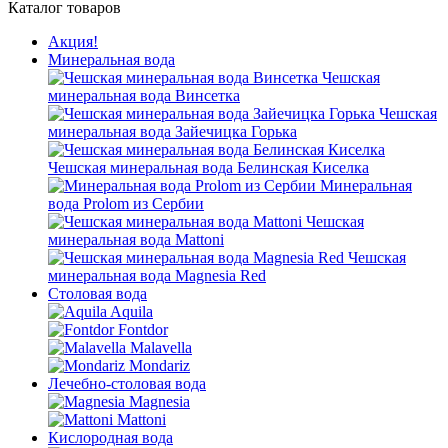
Каталог товаров
Акция!
Минеральная вода
Чешская
минеральная вода Винсетка
Чешская
минеральная вода Зайечицка Горька
Чешская минеральная вода Белинская Киселка
Минеральная
вода Prolom из Сербии
Чешская
минеральная вода Mattoni
Чешская
минеральная вода Magnesia Red
Столовая вода
Aquila
Fontdor
Malavella
Mondariz
Лечебно-столовая вода
Magnesia
Mattoni
Кислородная вода