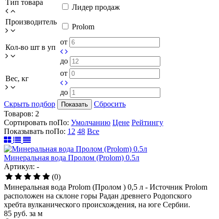
Тип товара
Лидер продаж
Производитель
Prolom
от
Кол-во шт в уп
до
от
Вес, кг
до
Скрыть подбор
Сбросить
Показать
Товаров:
2
Сортировать по
По
:
Умолчанию
Цене
Рейтингу
Показывать по
По
:
12
48
Все
Минеральная вода Пролом (Prolom) 0.5л
Артикул: -
(0)
Минеральная вода Prolom (Пролом ) 0,5 л - Источник Prolom
расположен на склоне горы Радан древнего Родопского
хребта вулканического происхождения, на юге Сербии.
85
руб.
за м