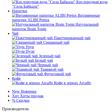
Кислородная вода
"Сила Байкала"
Напитки
Витаминные
напитки ALIBI Pretox
Натуральный
напиток Brain Toniq
Чай
Пакетированный чай
Связанный чай
Улун
Пуэр
Зеленый чай
Белый чай
Черный чай
Травяной чай
Фруктовый чай
Кофе
Кофе в зернах Arcaffe
New
Новинки
Хит
Хиты продаж
%
Скидки
Производители