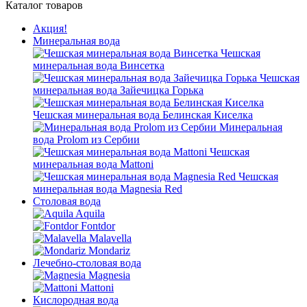
Каталог товаров
Акция!
Минеральная вода
Чешская
минеральная вода Винсетка
Чешская
минеральная вода Зайечицка Горька
Чешская минеральная вода Белинская Киселка
Минеральная
вода Prolom из Сербии
Чешская
минеральная вода Mattoni
Чешская
минеральная вода Magnesia Red
Столовая вода
Aquila
Fontdor
Malavella
Mondariz
Лечебно-столовая вода
Magnesia
Mattoni
Кислородная вода