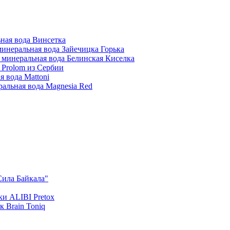
ная вода Винсетка
инеральная вода Зайечицка Горька
 минеральная вода Белинская Киселка
 Prolom из Сербии
 вода Mattoni
альная вода Magnesia Red
Сила Байкала"
и ALIBI Pretox
 Brain Toniq