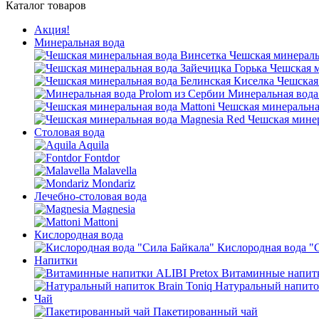
Каталог товаров
Акция!
Минеральная вода
Чешская минераль
Чешская м
Чешская
Минеральная вода
Чешская минеральная
Чешская минер
Столовая вода
Aquila
Fontdor
Malavella
Mondariz
Лечебно-столовая вода
Magnesia
Mattoni
Кислородная вода
Кислородная вода "
Напитки
Витаминные напитк
Натуральный напиток
Чай
Пакетированный чай