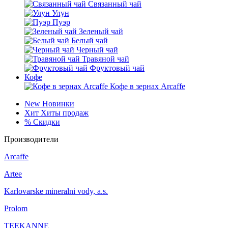
Связанный чай
Улун
Пуэр
Зеленый чай
Белый чай
Черный чай
Травяной чай
Фруктовый чай
Кофе
Кофе в зернах Arcaffe
New
Новинки
Хит
Хиты продаж
%
Скидки
Производители
Arcaffe
Artee
Karlovarske mineralni vody, a.s.
Prolom
TEEKANNE