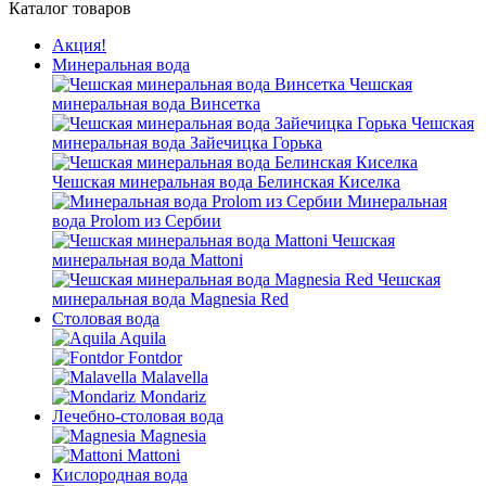
Каталог товаров
Акция!
Минеральная вода
Чешская
минеральная вода Винсетка
Чешская
минеральная вода Зайечицка Горька
Чешская минеральная вода Белинская Киселка
Минеральная
вода Prolom из Сербии
Чешская
минеральная вода Mattoni
Чешская
минеральная вода Magnesia Red
Столовая вода
Aquila
Fontdor
Malavella
Mondariz
Лечебно-столовая вода
Magnesia
Mattoni
Кислородная вода