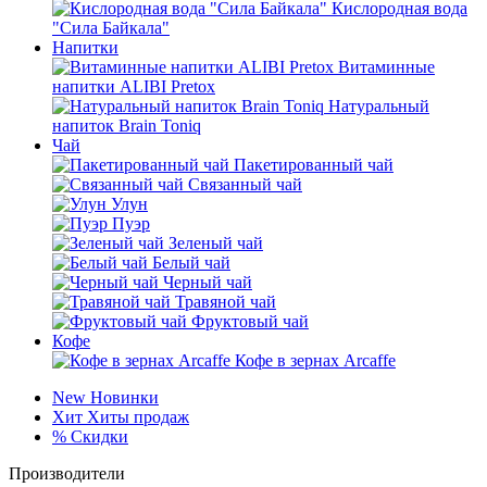
Кислородная вода
"Сила Байкала"
Напитки
Витаминные
напитки ALIBI Pretox
Натуральный
напиток Brain Toniq
Чай
Пакетированный чай
Связанный чай
Улун
Пуэр
Зеленый чай
Белый чай
Черный чай
Травяной чай
Фруктовый чай
Кофе
Кофе в зернах Arcaffe
New
Новинки
Хит
Хиты продаж
%
Скидки
Производители