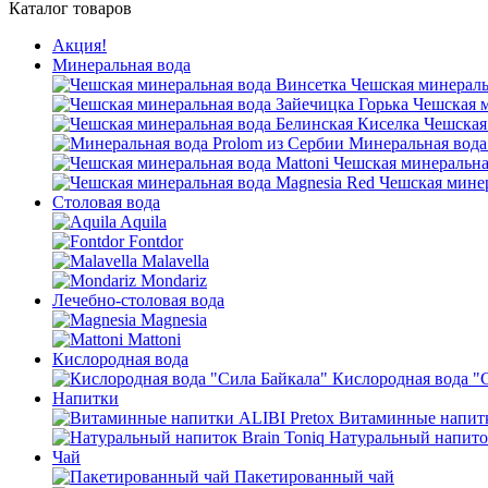
Каталог товаров
Акция!
Минеральная вода
Чешская минераль
Чешская м
Чешская
Минеральная вода
Чешская минеральная
Чешская минер
Столовая вода
Aquila
Fontdor
Malavella
Mondariz
Лечебно-столовая вода
Magnesia
Mattoni
Кислородная вода
Кислородная вода "
Напитки
Витаминные напитк
Натуральный напиток
Чай
Пакетированный чай