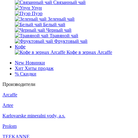
Связанный чай
Улун
Пуэр
Зеленый чай
Белый чай
Черный чай
Травяной чай
Фруктовый чай
Кофе
Кофе в зернах Arcaffe
New
Новинки
Хит
Хиты продаж
%
Скидки
Производители
Arcaffe
Artee
Karlovarske mineralni vody, a.s.
Prolom
TEEKANNE