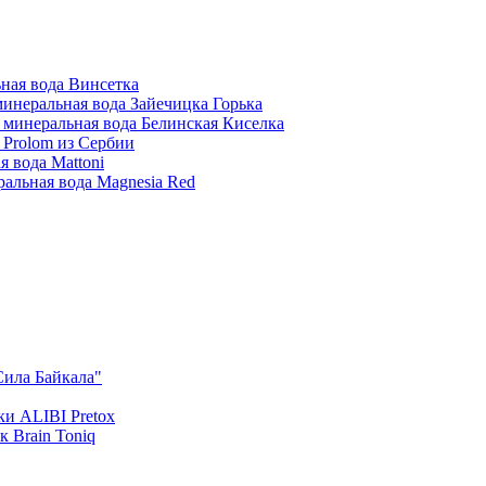
ная вода Винсетка
инеральная вода Зайечицка Горька
 минеральная вода Белинская Киселка
 Prolom из Сербии
 вода Mattoni
альная вода Magnesia Red
Сила Байкала"
и ALIBI Pretox
 Brain Toniq