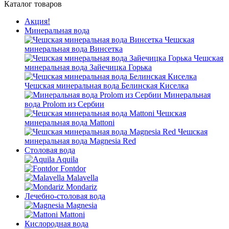
Каталог товаров
Акция!
Минеральная вода
Чешская
минеральная вода Винсетка
Чешская
минеральная вода Зайечицка Горька
Чешская минеральная вода Белинская Киселка
Минеральная
вода Prolom из Сербии
Чешская
минеральная вода Mattoni
Чешская
минеральная вода Magnesia Red
Столовая вода
Aquila
Fontdor
Malavella
Mondariz
Лечебно-столовая вода
Magnesia
Mattoni
Кислородная вода