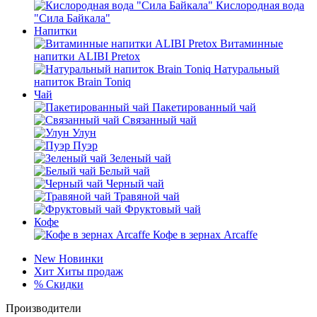
Кислородная вода
"Сила Байкала"
Напитки
Витаминные
напитки ALIBI Pretox
Натуральный
напиток Brain Toniq
Чай
Пакетированный чай
Связанный чай
Улун
Пуэр
Зеленый чай
Белый чай
Черный чай
Травяной чай
Фруктовый чай
Кофе
Кофе в зернах Arcaffe
New
Новинки
Хит
Хиты продаж
%
Скидки
Производители