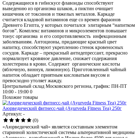
Содержащиеся в гибискусе флавоиды способствуют
выведению из организма шлаков, а пиктин очищает
кишечник от токсинов и тяжелых металлов. Каркаде
считается кладовой витаминов еще со времен фараонов
Древнего Египта, у которых почитался элитарным “напитком
богов”. Комплекс витаминов и микроэлементов повышает
тонус организма и его сопротивляемость инфекционным
заболеваниям. Антоционы, придающие красный цвет
напитку, способствуют укреплению стенок кровеносных
сосудов. Каркаде – прекрасный антидепрессант, прекрасно
нормализует кровяное давление, снижает содержания
холестерина в крови. Содержит органические кислоты
(яблочную, виннуя, лимонную). Приготовленный чайный
напиток обладает приятным кисловатым вкусом и
превосходно утоляет жажду.
Центральный склад Московского региона, график: ПН-ПТ
10:00 - 19:00
0
Похожие товары
Аюрведический фитнесс-чай (Ayurveda Fitness Tea) 250г
Артикул: -
(0)
«Аюрведический чай» является составным элементом
старинной холистической системы альтернативной медицины
«Аюрведа», разработанной в Индии более 4500 лет назад с