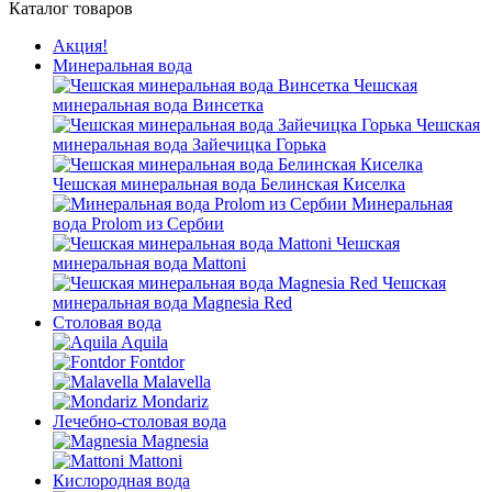
Каталог товаров
Акция!
Минеральная вода
Чешская
минеральная вода Винсетка
Чешская
минеральная вода Зайечицка Горька
Чешская минеральная вода Белинская Киселка
Минеральная
вода Prolom из Сербии
Чешская
минеральная вода Mattoni
Чешская
минеральная вода Magnesia Red
Столовая вода
Aquila
Fontdor
Malavella
Mondariz
Лечебно-столовая вода
Magnesia
Mattoni
Кислородная вода