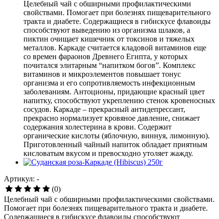
Целебный чай с обширными профилактическими
свойствами. Помогает при болезнях пищеварительного
тракта и диабете. Содержащиеся в гибискусе флавоиды
способствуют выведению из организма шлаков, а
пиктин очищает кишечник от токсинов и тяжелых
металлов. Каркаде считается кладовой витаминов еще
со времен фараонов Древнего Египта, у которых
почитался элитарным “напитком богов”. Комплекс
витаминов и микроэлементов повышает тонус
организма и его сопротивляемость инфекционным
заболеваниям. Антоционы, придающие красный цвет
напитку, способствуют укреплению стенок кровеносных
сосудов. Каркаде – прекрасный антидепрессант,
прекрасно нормализует кровяное давление, снижает
содержания холестерина в крови. Содержит
органические кислоты (яблочную, виннуя, лимонную).
Приготовленный чайный напиток обладает приятным
кисловатым вкусом и превосходно утоляет жажду.
Артикул: -
(0)
Целебный чай с обширными профилактическими свойствами.
Помогает при болезнях пищеварительного тракта и диабете.
Содержащиеся в гибискусе флавоиды способствуют