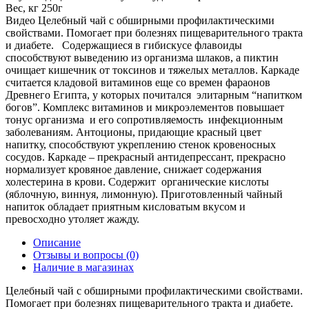
Вес, кг
250г
Видео
Целебный чай с обширными профилактическими
свойствами. Помогает при болезнях пищеварительного тракта
и диабете. Содержащиеся в гибискусе флавоиды
способствуют выведению из организма шлаков, а пиктин
очищает кишечник от токсинов и тяжелых металлов. Каркаде
считается кладовой витаминов еще со времен фараонов
Древнего Египта, у которых почитался элитарным “напитком
богов”. Комплекс витаминов и микроэлементов повышает
тонус организма и его сопротивляемость инфекционным
заболеваниям. Антоционы, придающие красный цвет
напитку, способствуют укреплению стенок кровеносных
сосудов. Каркаде – прекрасный антидепрессант, прекрасно
нормализует кровяное давление, снижает содержания
холестерина в крови. Содержит органические кислоты
(яблочную, виннуя, лимонную). Приготовленный чайный
напиток обладает приятным кисловатым вкусом и
превосходно утоляет жажду.
Описание
Отзывы и вопросы
(0)
Наличие в магазинах
Целебный чай с обширными профилактическими свойствами.
Помогает при болезнях пищеварительного тракта и диабете.