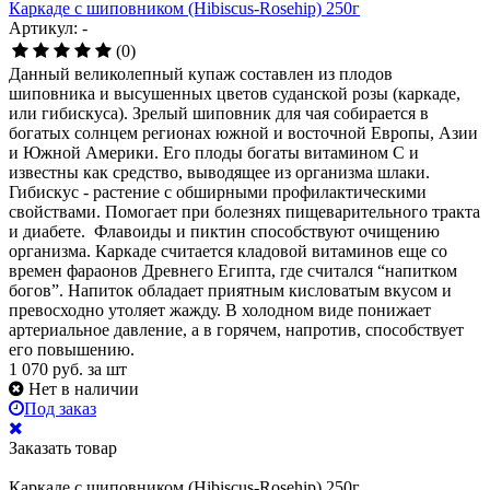
Каркаде с шиповником (Hibiscus-Rosehip) 250г
Артикул: -
(0)
Данный великолепный купаж составлен из плодов
шиповника и высушенных цветов суданской розы (каркаде,
или гибискуса). Зрелый шиповник для чая собирается в
богатых солнцем регионах южной и восточной Европы, Азии
и Южной Америки. Его плоды богаты витамином С и
известны как средство, выводящее из организма шлаки.
Гибискус - растение с обширными профилактическими
свойствами. Помогает при болезнях пищеварительного тракта
и диабете. Флавоиды и пиктин способствуют очищению
организма. Каркаде считается кладовой витаминов еще со
времен фараонов Древнего Египта, где считался “напитком
богов”. Напиток обладает приятным кисловатым вкусом и
превосходно утоляет жажду. В холодном виде понижает
артериальное давление, а в горячем, напротив, способствует
его повышению.
1 070
руб.
за шт
Нет в наличии
Под заказ
Заказать товар
Каркаде с шиповником (Hibiscus-Rosehip) 250г