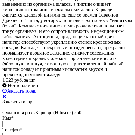
выведению из организма шлаков, а пиктин очищает
кишечник от токсинов и тяжелых металлов. Каркаде
считается кладовой витаминов еще со времен фараонов
Древнего Египта, у которых почитался элитарным “напитком
богов”. Комплекс витаминов и микроэлементов повышает
тонус организма и его сопротивляемость инфекционным
заболеваниям. Антоционы, придающие красный цвет
напитку, способствуют укреплению стенок кровеносных
сосудов. Каркаде – прекрасный антидепрессант, прекрасно
нормализует кровяное давление, снижает содержания
холестерина в крови. Содержит органические кислоты
(яблочную, виннуя, лимонную). Приготовленный чайный
напиток обладает приятным кисловатым вкусом и
превосходно утоляет жажду.
1 323
руб. за шт
Нет в наличии
Заказать товар
Заказать товар
Cуданская роза-Каркаде (Hibiscus) 250г
Имя
*
Телефон
*