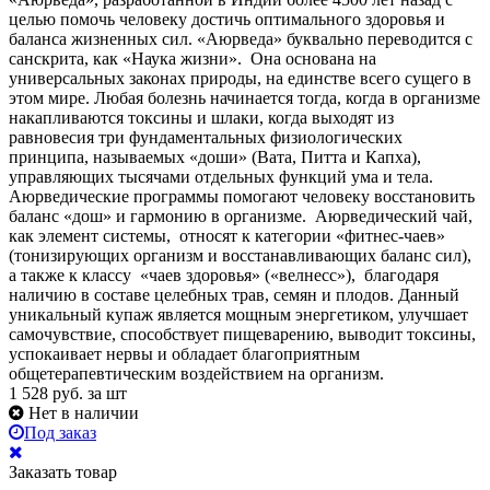
целью помочь человеку достичь оптимального здоровья и
баланса жизненных сил. «Аюрведа» буквально переводится с
санскрита, как «Наука жизни». Она основана на
универсальных законах природы, на единстве всего сущего в
этом мире. Любая болезнь начинается тогда, когда в организме
накапливаются токсины и шлаки, когда выходят из
равновесия три фундаментальных физиологических
принципа, называемых «доши» (Вата, Питта и Капха),
управляющих тысячами отдельных функций ума и тела.
Аюрведические программы помогают человеку восстановить
баланс «дош» и гармонию в организме. Аюрведический чай,
как элемент системы, относят к категории «фитнес-чаев»
(тонизирующих организм и восстанавливающих баланс сил),
а также к классу «чаев здоровья» («велнесс»), благодаря
наличию в составе целебных трав, семян и плодов. Данный
уникальный купаж является мощным энергетиком, улучшает
самочувствие, способствует пищеварению, выводит токсины,
успокаивает нервы и обладает благоприятным
общетерапевтическим воздействием на организм.
1 528
руб.
за шт
Нет в наличии
Под заказ
Заказать товар