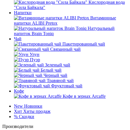
Кислородная вода
"Сила Байкала"
Напитки
Витаминные
напитки ALIBI Pretox
Натуральный
напиток Brain Toniq
Чай
Пакетированный чай
Связанный чай
Улун
Пуэр
Зеленый чай
Белый чай
Черный чай
Травяной чай
Фруктовый чай
Кофе
Кофе в зернах Arcaffe
New
Новинки
Хит
Хиты продаж
%
Скидки
Производители