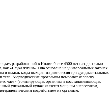
да», разработанной в Индии более 4500 лет назад с целью
а, как «Наука жизни». Она основана на универсальных законах
ины и шлаки, когда выходят из равновесия три фундаментальных
 и тела. Аюрведические программы помогают человеку
итнес-чаев» (тонизирующих организм и восстанавливающих
в. Данный уникальный купаж является мощным энергетиком,
щетерапевтическим воздействием на организм.