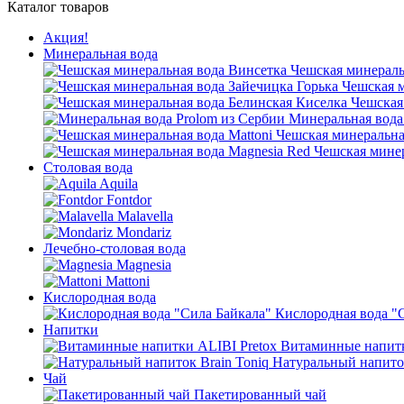
Каталог товаров
Акция!
Минеральная вода
Чешская минераль
Чешская м
Чешская
Минеральная вода
Чешская минеральная
Чешская минер
Столовая вода
Aquila
Fontdor
Malavella
Mondariz
Лечебно-столовая вода
Magnesia
Mattoni
Кислородная вода
Кислородная вода "
Напитки
Витаминные напитк
Натуральный напиток
Чай
Пакетированный чай