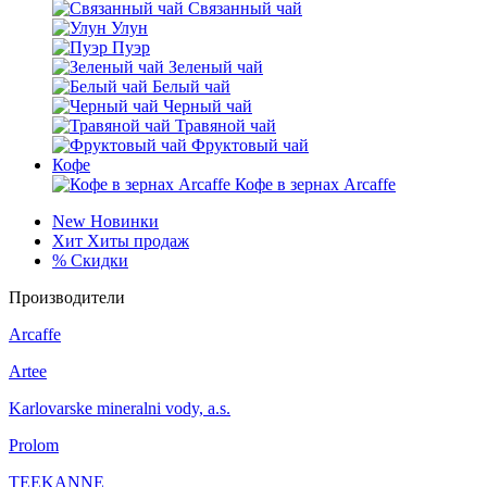
Связанный чай
Улун
Пуэр
Зеленый чай
Белый чай
Черный чай
Травяной чай
Фруктовый чай
Кофе
Кофе в зернах Arcaffe
New
Новинки
Хит
Хиты продаж
%
Скидки
Производители
Arcaffe
Artee
Karlovarske mineralni vody, a.s.
Prolom
TEEKANNE