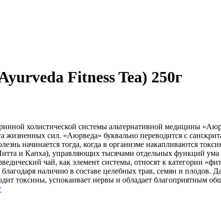
yurveda Fitness Tea) 250г
ринной холистической системы альтернативной медицины «Аюрве
са жизненных сил. «Аюрведа» буквально переводится с санскрит
олезнь начинается тогда, когда в организме накапливаются токс
Питта и Капха), управляющих тысячами отдельных функций ума
рведический чай, как элемент системы, относят к категории «ф
с»), благодаря наличию в составе целебных трав, семян и плодо
одит токсины, успокаивает нервы и обладает благоприятным об