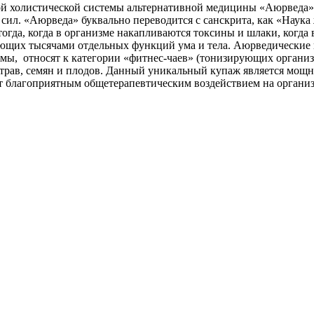
й холистической системы альтернативной медицины «Аюрведа», 
 сил. «Аюрведа» буквально переводится с санскрита, как «Наук
 тогда, когда в организме накапливаются токсины и шлаки, когд
яющих тысячами отдельных функций ума и тела. Аюрведические
мы, относят к категории «фитнес-чаев» (тонизирующих организм
 трав, семян и плодов. Данный уникальный купаж является мощн
т благоприятным общетерапевтическим воздействием на организ