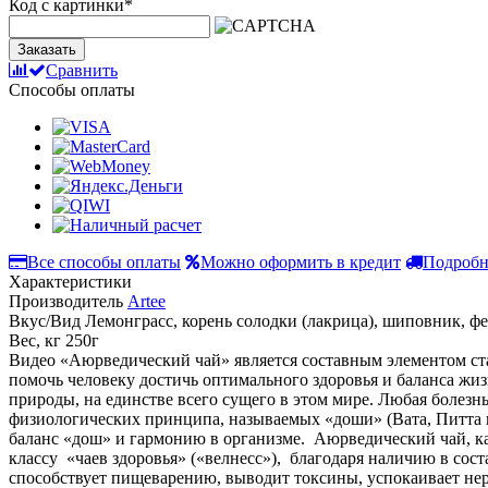
Код с картинки
*
Заказать
Сравнить
Способы оплаты
Все способы оплаты
Можно оформить в кредит
Подробн
Характеристики
Производитель
Artee
Вкус/Вид
Лемонграсс, корень солодки (лакрица), шиповник, фен
Вес, кг
250г
Видео
«Аюрведический чай» является составным элементом ст
помочь человеку достичь оптимального здоровья и баланса жи
природы, на единстве всего сущего в этом мире. Любая болезн
физиологических принципа, называемых «доши» (Вата, Питта 
баланс «дош» и гармонию в организме. Аюрведический чай, ка
классу «чаев здоровья» («велнесс»), благодаря наличию в со
способствует пищеварению, выводит токсины, успокаивает не