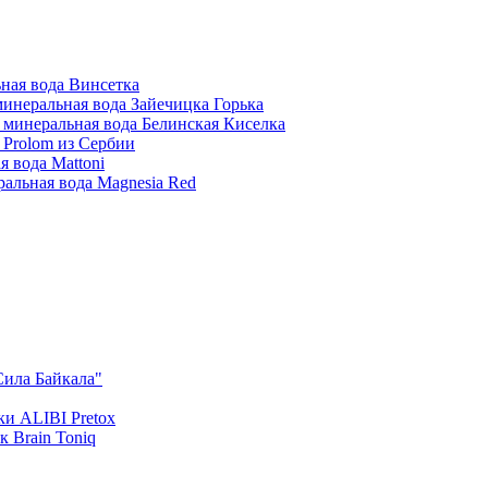
ная вода Винсетка
инеральная вода Зайечицка Горька
 минеральная вода Белинская Киселка
 Prolom из Сербии
 вода Mattoni
альная вода Magnesia Red
Сила Байкала"
и ALIBI Pretox
 Brain Toniq