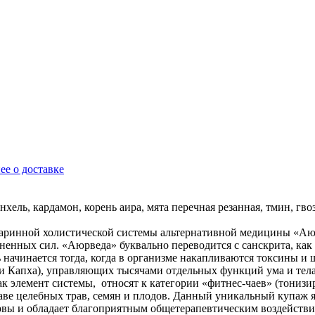
ее о доставке
хель, кардамон, корень аира, мята перечная резанная, тмин, гв
аринной холистической системы альтернативной медицины «Аюрв
зненных сил. «Аюрведа» буквально переводится с санскрита, ка
ь начинается тогда, когда в организме накапливаются токсины и
и Капха), управляющих тысячами отдельных функций ума и тел
к элемент системы, относят к категории «фитнес-чаев» (тонизи
ставе целебных трав, семян и плодов. Данный уникальный купаж 
рвы и обладает благоприятным общетерапевтическим воздействи