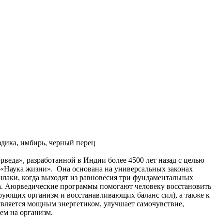
оздика, имбирь, черный перец
еда», разработанной в Индии более 4500 лет назад с целью
к «Наука жизни». Она основана на универсальных законах
 шлаки, когда выходят из равновесия три фундаментальных
а. Аюрведические программы помогают человеку восстановить
рующих организм и восстанавливающих баланс сил), а также к
является мощным энергетиком, улучшает самочувствие,
ем на организм.