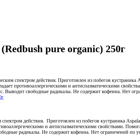
Redbush pure organic) 250г
им спектром действия. Приготовлен из побегов кустраника Asp
адает противоаллергическими и антиспазматическими свойства
с. Выводит свободные радикалы. Не содержит кофеина. Нет ог
ектром действия. Приготовлен из побегов кустраника Aspalathu
воаллергическими и антиспазматическими свойствами. Помога
ободные радикалы. Не содержит кофеина. Нет ограничений по 