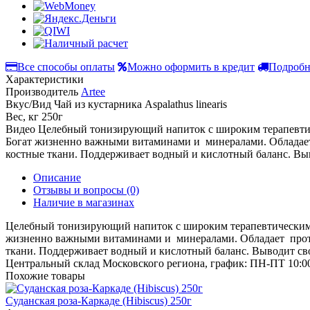
Все способы оплаты
Можно оформить в кредит
Подробн
Характеристики
Производитель
Artee
Вкус/Вид
Чай из кустарника Aspalathus linearis
Вес, кг
250г
Видео
Целебный тонизирующий напиток с широким терапевтичес
Богат жизненно важными витаминами и минералами. Обладает
костные ткани. Поддерживает водный и кислотный баланс. Вы
Описание
Отзывы и вопросы
(0)
Наличие в магазинах
Целебный тонизирующий напиток с широким терапевтическим сп
жизненно важными витаминами и минералами. Обладает проти
ткани. Поддерживает водный и кислотный баланс. Выводит св
Центральный склад Московского региона, график: ПН-ПТ 10:00
Похожие товары
Cуданская роза-Каркаде (Hibiscus) 250г