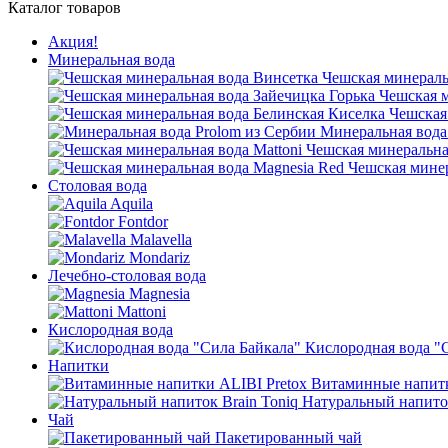
Каталог товаров
Акция!
Минеральная вода
Чешская минераль
Чешская м
Чешская
Минеральная вода
Чешская минеральная
Чешская минер
Столовая вода
Aquila
Fontdor
Malavella
Mondariz
Лечебно-столовая вода
Magnesia
Mattoni
Кислородная вода
Кислородная вода "
Напитки
Витаминные напитк
Натуральный напиток
Чай
Пакетированный чай