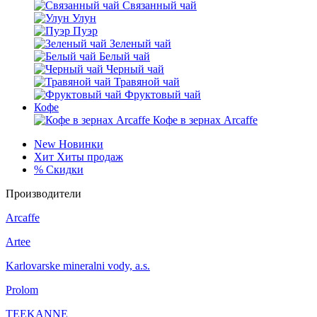
Связанный чай
Улун
Пуэр
Зеленый чай
Белый чай
Черный чай
Травяной чай
Фруктовый чай
Кофе
Кофе в зернах Arcaffe
New
Новинки
Хит
Хиты продаж
%
Скидки
Производители
Arcaffe
Artee
Karlovarske mineralni vody, a.s.
Prolom
TEEKANNE