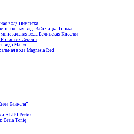
ная вода Винсетка
инеральная вода Зайечицка Горька
 минеральная вода Белинская Киселка
 Prolom из Сербии
 вода Mattoni
альная вода Magnesia Red
Сила Байкала"
и ALIBI Pretox
 Brain Toniq