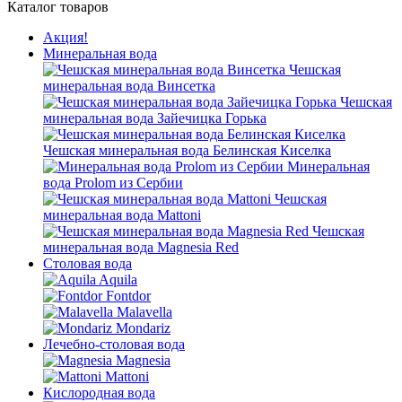
Каталог товаров
Акция!
Минеральная вода
Чешская
минеральная вода Винсетка
Чешская
минеральная вода Зайечицка Горька
Чешская минеральная вода Белинская Киселка
Минеральная
вода Prolom из Сербии
Чешская
минеральная вода Mattoni
Чешская
минеральная вода Magnesia Red
Столовая вода
Aquila
Fontdor
Malavella
Mondariz
Лечебно-столовая вода
Magnesia
Mattoni
Кислородная вода