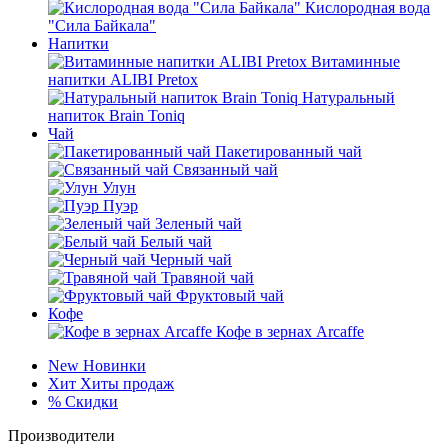
Кислородная вода
"Сила Байкала"
Напитки
Витаминные
напитки ALIBI Pretox
Натуральный
напиток Brain Toniq
Чай
Пакетированный чай
Связанный чай
Улун
Пуэр
Зеленый чай
Белый чай
Черный чай
Травяной чай
Фруктовый чай
Кофе
Кофе в зернах Arcaffe
New
Новинки
Хит
Хиты продаж
%
Скидки
Производители