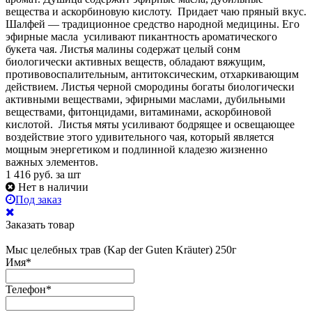
вещества и аскорбиновую кислоту. Придает чаю пряный вкус.
Шалфей — традиционное средство народной медицины. Его
эфирные масла усиливают пикантность ароматического
букета чая. Листья малины содержат целый сонм
биологически активных веществ, обладают вяжущим,
противовоспалительным, антитоксическим, отхаркивающим
действием. Листья черной смородины богаты биологически
активными веществами, эфирными маслами, дубильными
веществами, фитонцидами, витаминами, аскорбиновой
кислотой. Листья мяты усиливают бодрящее и освещающее
воздействие этого удивительного чая, который является
мощным энергетиком и подлинной кладезю жизненно
важных элементов.
1 416
руб.
за шт
Нет в наличии
Под заказ
Заказать товар
Мыс целебных трав (Kap der Guten Kräuter) 250г
Имя
*
Телефон
*