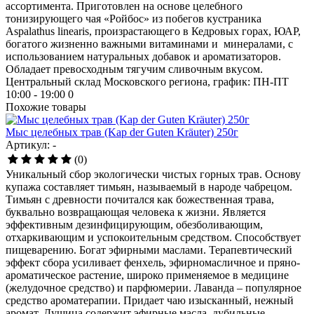
ассортимента. Приготовлен на основе целебного
тонизирующего чая «Ройбос» из побегов кустраника
Aspalathus linearis, произрастающего в Кедровых горах, ЮАР,
богатого жизненно важными витаминами и минералами, с
использованием натуральных добавок и ароматизаторов.
Обладает превосходным тягучим сливочным вкусом.
Центральный склад Московского региона, график: ПН-ПТ
10:00 - 19:00
0
Похожие товары
Мыс целебных трав (Kap der Guten Kräuter) 250г
Артикул: -
(0)
Уникальный сбор экологически чистых горных трав. Основу
купажа составляет тимьян, называемый в народе чабрецом.
Тимьян с древности почитался как божественная трава,
буквально возвращающая человека к жизни. Является
эффективным дезинфицирующим, обезболивающим,
отхаркивающим и успокоительным средством. Способствует
пищеварению. Богат эфирными маслами. Терапевтический
эффект сбора усиливает фенхель, эфирномасличное и пряно-
ароматическое растение, широко применяемое в медицине
(желудочное средство) и парфюмерии. Лаванда – популярное
средство ароматерапии. Придает чаю изысканный, нежный
аромат. Душица содержит эфирные масла, дубильные